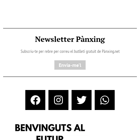
Newsletter Pànxing
Subscriu-te per rebre per correu el butlletí gratuït de Pànxing.net​
Envia-me'l