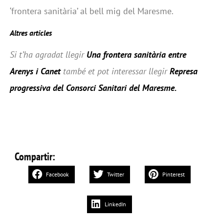
‘frontera sanitària’ al bell mig del Maresme.
Altres articles
Si t’ha agradat llegir
Una frontera sanitària entre
Arenys i Canet
també et pot interessar llegir
Represa
progressiva del Consorci Sanitari del Maresme
.
Compartir:
Facebook
Twitter
Pinterest
LinkedIn