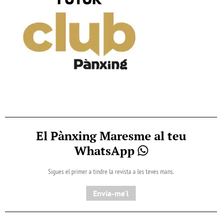
El Pànxing Maresme al teu
WhatsApp
Sigues el primer a tindre la revista a les teves mans.
Envia-me'l