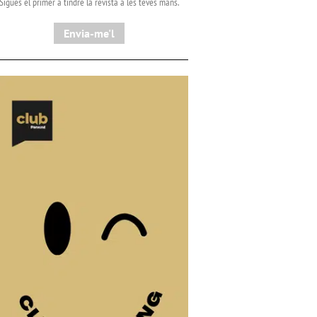
Sigues el primer a tindre la revista a les teves mans.
Envia-me'l