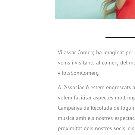
Vilassar Comerç ha imaginat per
veïns i visitants al comerç del
#TotsSomComerç.
A l’Associació estem engrescats a
volem facilitar aspectes molt im
Campanya de Recollida de Joguine
música amb els nostres espectacl
proximitat dels nostres socis, el