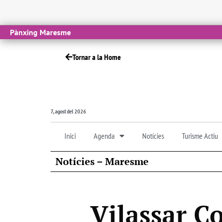
Pànxing Maresme
Tornar a la Home
7, agost del 2026
Inici
Agenda
Notícies
Turisme Actiu
Notícies – Maresme
Vilassar C