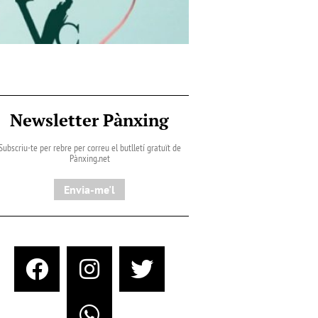
Newsletter Pànxing
Subscriu-te per rebre per correu el butlletí gratuït de
Pànxing.net​
Envia-me'l