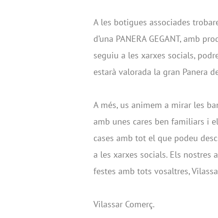
A les botigues associades trobare
d’una PANERA GEGANT, amb produc
seguiu a les xarxes socials, podr
estarà valorada la gran Panera d
A més, us animem a mirar les ban
amb unes cares ben familiars i e
cases amb tot el que podeu descob
a les xarxes socials. Els nostres
festes amb tots vosaltres, Vilas
Vilassar Comerç.