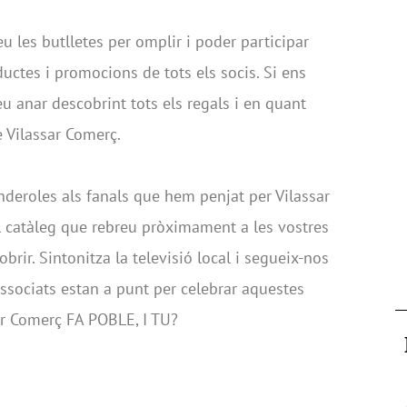
u les butlletes per omplir i poder participar
tes i promocions de tots els socis. Si ens
eu anar descobrint tots els regals i en quant
e Vilassar Comerç.
deroles als fanals que hem penjat per Vilassar
l catàleg que rebreu pròximament a les vostres
rir. Sintonitza la televisió local i segueix-nos
 associats estan a punt per celebrar aquestes
sar Comerç FA POBLE, I TU?