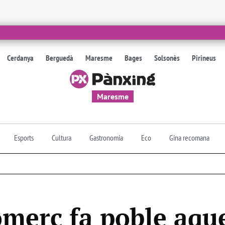
Cerdanya
Berguedà
Maresme
Bages
Solsonès
Pirineus
Maresme
Esports
Cultura
Gastronomia
Eco
Gina recomana
omerç fa poble aqu