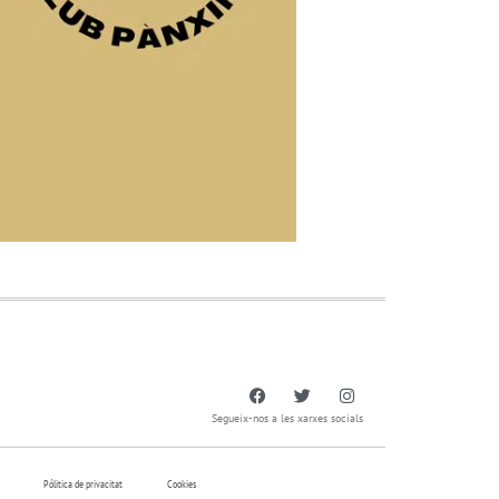
Segueix-nos a les xarxes socials
Pólitica de privacitat
Cookies