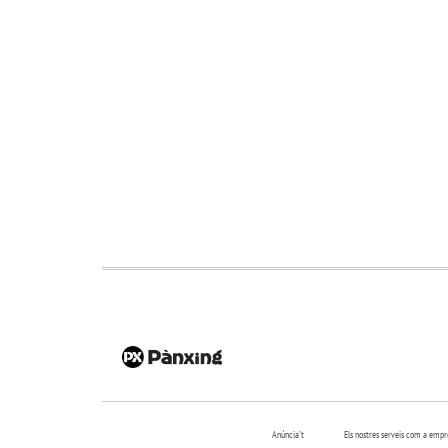
Anúncia’t
Els nostres serveis com a emp