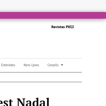
Revistes PX
Entrevistes
Nens i joves
Consells
est Nadal