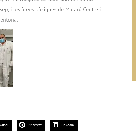
ep, i les àrees bàsiques de Mataró Centre i
gentona.
witter
Pinterest
LinkedIn