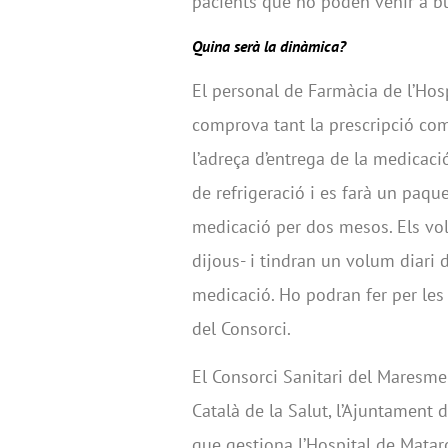
pacients que no poden venir a b
Quina serà la dinàmica?
El personal de Farmàcia de l’Hos
comprova tant la prescripció com
l’adreça d’entrega de la medicaci
de refrigeració i es farà un paq
medicació per dos mesos. Els vol
dijous- i tindran un volum diari d
medicació. Ho podran fer per les 
del Consorci.
El Consorci Sanitari del Maresme
Català de la Salut, l’Ajuntament 
que gestiona l’Hospital de Mataró