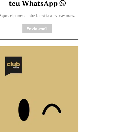
teu WhatsApp
Sigues el primer a tindre la revista a les teves mans.
Envia-me'l