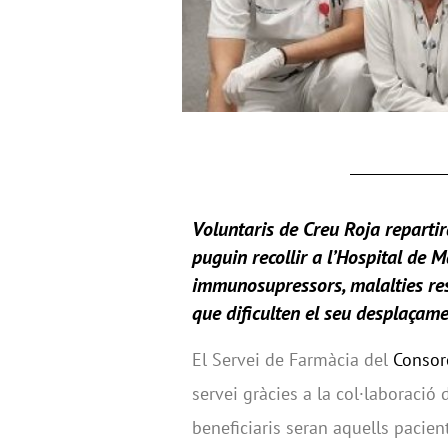
Voluntaris de Creu Roja repartir
puguin recollir a l’
Hospital de M
immunosupressors, malalties resp
que dificulten el seu desplaçame
El Servei de Farmàcia del
Consor
servei gràcies a la col·laboració d
beneficiaris seran aquells pacie