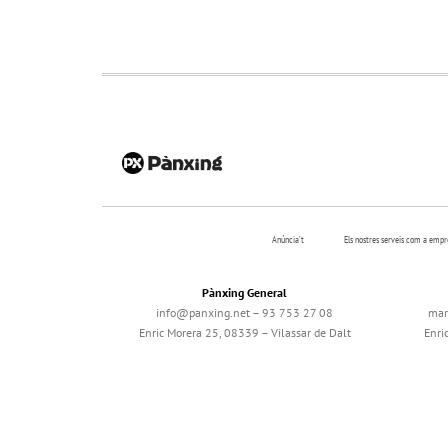
Anúncia’t
Els nostres serveis com a emp
Pànxing General
info@panxing.net – 93 753 27 08
mar
Enric Morera 25, 08339 – Vilassar de Dalt
Enri