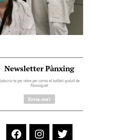
Newsletter Pànxing
Subscriu-te per rebre per correu el butlletí gratuït de
Pànxing.net​
Envia-me'l