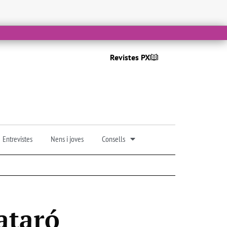
Revistes PX
Entrevistes
Nens i joves
Consells
ataró