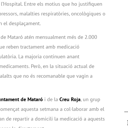
 l’Hospital. Entre els motius que ho justifiquen
essors, malalties respiratòries, oncològiques o
en el desplaçament.
al de Mataró atén mensualment més de 2.000
 que reben tractament amb medicació
latòria. La majoria continuen anant
medicaments. Però, en la situació actual de
alalts que no és recomanable que vagin a
untament de Mataró
i de la
Creu Roja
, un grup
començat aquesta setmana a col·laborar amb el
an de repartir a domicili la medicació a aquests