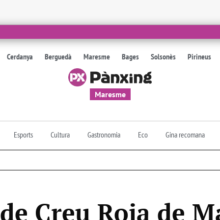
Cerdanya
Berguedà
Maresme
Bages
Solsonès
Pirineus
Maresme
Esports
Cultura
Gastronomia
Eco
Gina recomana
 de Creu Roja de M