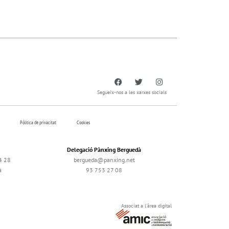
Segueix-nos a les xarxes socials
Pólitica de privacitat
Cookies
Delegació Pànxing Berguedà
4 28
bergueda@panxing.net
à
93 753 27 08
Associat a l'àrea digital