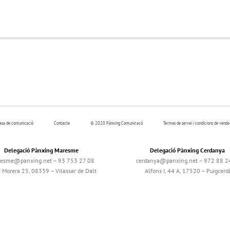
resa de comunicació
Contacte
© 2020 Pànxing Comunicacó
Termes de servei i condicions de venda
Delegació Pànxing Maresme
Delegació Pànxing Cerdanya
esme@panxing.net – 93 753 27 08
cerdanya@panxing.net – 972 88 2
c Morera 25, 08339 – Vilassar de Dalt
Alfons I, 44 A, 17520 – Puigcerd