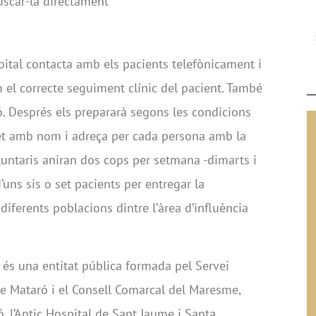
uscar-la directament
pital contacta amb els pacients telefònicament i
 el correcte seguiment clínic del pacient. També
ó. Després els prepararà segons les condicions
uet amb nom i adreça per cada persona amb la
untaris aniran dos cops per setmana -dimarts i
’uns sis o set pacients per entregar la
diferents poblacions dintre l’àrea d’influència
 és una entitat pública formada pel Servei
de Mataró i el Consell Comarcal del Maresme,
, l’Antic Hospital de Sant Jaume i Santa