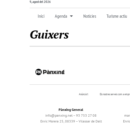
9, agost del 2026
Inici
Agenda
Notícies
Turisme actiu
Guixers
Anúncia’t
Els nostres serveis com a emp
Pànxing General
info@panxing.net – 93 753 27 08
mar
Enric Morera 25, 08339 – Vilassar de Dalt
Enri