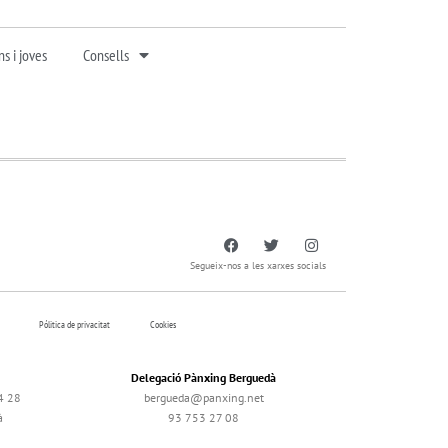
s i joves
Consells
Segueix-nos a les xarxes socials
Pólitica de privacitat
Cookies
Delegació Pànxing Berguedà
4 28
bergueda@panxing.net
à
93 753 27 08