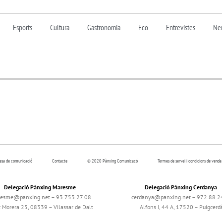
Esports
Cultura
Gastronomia
Eco
Entrevistes
Nen
resa de comunicació
Contacte
© 2020 Pànxing Comunicacó
Termes de servei i condicions de venda
Delegació Pànxing Maresme
Delegació Pànxing Cerdanya
esme@panxing.net – 93 753 27 08
cerdanya@panxing.net – 972 88 2
c Morera 25, 08339 – Vilassar de Dalt
Alfons I, 44 A, 17520 – Puigcerd