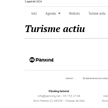
7, agost del 2026
Inici
Agenda
Notícies
Turisme actiu
Turisme actiu
Anúncia’t
Els nostres serveis com a emp
Pànxing General
info@panxing.net – 93 753 27 08
mar
Enric Morera 25, 08339 – Vilassar de Dalt
Enri