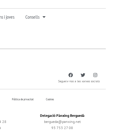
s i joves
Consells
Segueix-nos a les xarxes socials
Pólitica de privacitat
Cookies
Delegació Pànxing Berguedà
4 28
bergueda@panxing.net
à
93 753 27 08