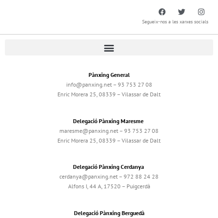
Segueix-nos a les xarxes socials
Pànxing General
info@panxing.net – 93 753 27 08
Enric Morera 25, 08339 – Vilassar de Dalt
Delegació Pànxing Maresme
maresme@panxing.net – 93 753 27 08
Enric Morera 25, 08339 – Vilassar de Dalt
Delegació Pànxing Cerdanya
cerdanya@panxing.net – 972 88 24 28
Alfons I, 44 A, 17520 – Puigcerdà
Delegació Pànxing Berguedà