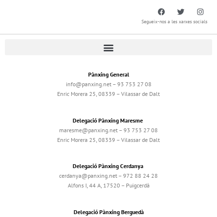
Segueix-nos a les xarxes socials
Pànxing General
info@panxing.net – 93 753 27 08
Enric Morera 25, 08339 – Vilassar de Dalt
Delegació Pànxing Maresme
maresme@panxing.net – 93 753 27 08
Enric Morera 25, 08339 – Vilassar de Dalt
Delegació Pànxing Cerdanya
cerdanya@panxing.net – 972 88 24 28
Alfons I, 44 A, 17520 – Puigcerdà
Delegació Pànxing Berguedà