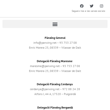
Segueix-nos a les xarxes socials
Pànxing General
info@panxing.net – 93 753 27 08
Enric Morera 25, 08339 – Vilassar de Dalt
Delegació Pànxing Maresme
maresme@panxing.net – 93 753 27 08
Enric Morera 25, 08339 – Vilassar de Dalt
Delegació Pànxing Cerdanya
cerdanya@panxing.net – 972 88 24 28
Alfons I, 44 A, 17520 – Puigcerdà
Delegació Pànxing Berguedà