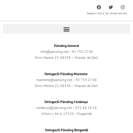
Segueix-nos a les xarxes socials
Pànxing General
info@panxing.net – 93 753 27 08
Enric Morera 25, 08339 – Vilassar de Dalt
Delegació Pànxing Maresme
maresme@panxing.net – 93 753 27 08
Enric Morera 25, 08339 – Vilassar de Dalt
Delegació Pànxing Cerdanya
cerdanya@panxing.net – 972 88 24 28
Alfons I, 44 A, 17520 – Puigcerdà
Delegació Pànxing Berguedà