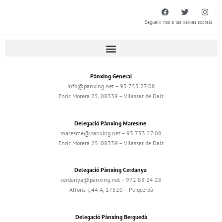
Segueix-nos a les xarxes socials
Pànxing General
info@panxing.net – 93 753 27 08
Enric Morera 25, 08339 – Vilassar de Dalt
Delegació Pànxing Maresme
maresme@panxing.net – 93 753 27 08
Enric Morera 25, 08339 – Vilassar de Dalt
Delegació Pànxing Cerdanya
cerdanya@panxing.net – 972 88 24 28
Alfons I, 44 A, 17520 – Puigcerdà
Delegació Pànxing Berguedà