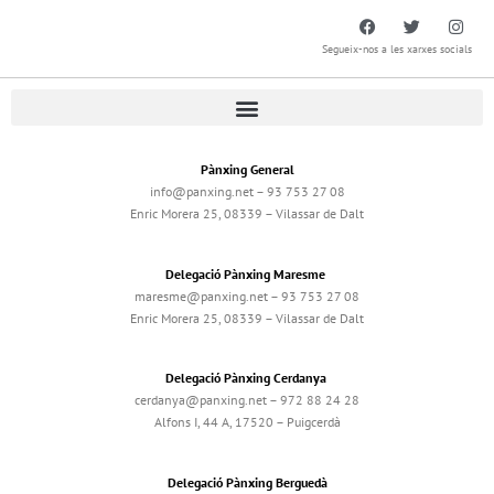
Segueix-nos a les xarxes socials
Pànxing General
info@panxing.net – 93 753 27 08
Enric Morera 25, 08339 – Vilassar de Dalt
Delegació Pànxing Maresme
maresme@panxing.net – 93 753 27 08
Enric Morera 25, 08339 – Vilassar de Dalt
Delegació Pànxing Cerdanya
cerdanya@panxing.net – 972 88 24 28
Alfons I, 44 A, 17520 – Puigcerdà
Delegació Pànxing Berguedà