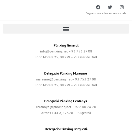
Segueix-nos a les xarxes socials
Pànxing General
info@panxing.net – 93 753 27 08
Enric Morera 25, 08339 – Vilassar de Dalt
Delegació Pànxing Maresme
maresme@panxing.net – 93 753 27 08
Enric Morera 25, 08339 – Vilassar de Dalt
Delegació Pànxing Cerdanya
cerdanya@panxing.net – 972 88 24 28
Alfons I, 44 A, 17520 – Puigcerdà
Delegació Pànxing Berguedà