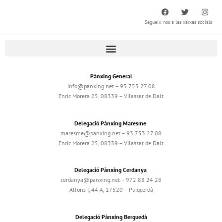
Segueix-nos a les xarxes socials
Pànxing General
info@panxing.net – 93 753 27 08
Enric Morera 25, 08339 – Vilassar de Dalt
Delegació Pànxing Maresme
maresme@panxing.net – 93 753 27 08
Enric Morera 25, 08339 – Vilassar de Dalt
Delegació Pànxing Cerdanya
cerdanya@panxing.net – 972 88 24 28
Alfons I, 44 A, 17520 – Puigcerdà
Delegació Pànxing Berguedà