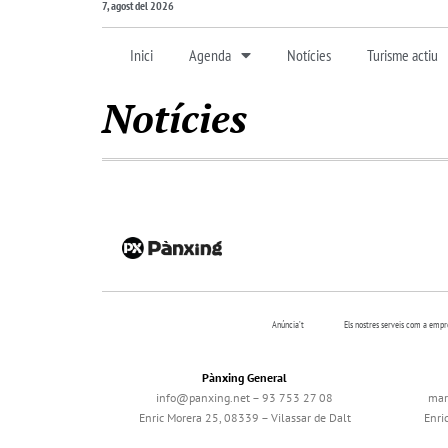
7, agost del 2026
Inici
Agenda
Notícies
Turisme actiu
Notícies
Anúncia’t
Els nostres serveis com a emp
Pànxing General
info@panxing.net – 93 753 27 08
mar
Enric Morera 25, 08339 – Vilassar de Dalt
Enri