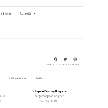
s i joves
Consells
Segueix-nos a les xarxes socials
Pólitica de privacitat
Cookies
Delegació Pànxing Berguedà
4 28
bergueda@panxing.net
à
93 753 27 08