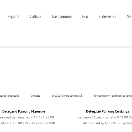
Esports
Cultura
Gastronomia
Eco
Entrevistes
Nen
resa de comunicació
Contacte
© 2020 Pànxing Comunicacó
Termes de servei i condicions de venda
Delegació Pànxing Maresme
Delegació Pànxing Cerdanya
esme@panxing.net – 93 753 27 08
cerdanya@panxing.net – 972 88 2
c Morera 25, 08339 – Vilassar de Dalt
Alfons I, 44 A, 17520 – Puigcerd