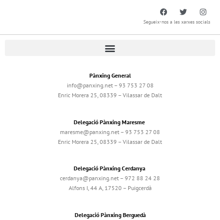
Segueix-nos a les xarxes socials
Pànxing General
info@panxing.net – 93 753 27 08
Enric Morera 25, 08339 – Vilassar de Dalt
Delegació Pànxing Maresme
maresme@panxing.net – 93 753 27 08
Enric Morera 25, 08339 – Vilassar de Dalt
Delegació Pànxing Cerdanya
cerdanya@panxing.net – 972 88 24 28
Alfons I, 44 A, 17520 – Puigcerdà
Delegació Pànxing Berguedà