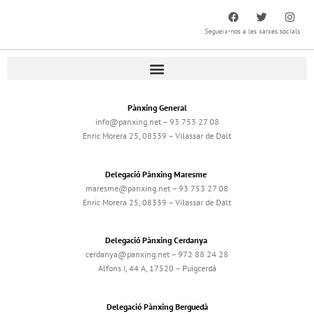
Segueix-nos a les xarxes socials
Pànxing General
info@panxing.net – 93 753 27 08
Enric Morera 25, 08339 – Vilassar de Dalt
Delegació Pànxing Maresme
maresme@panxing.net – 93 753 27 08
Enric Morera 25, 08339 – Vilassar de Dalt
Delegació Pànxing Cerdanya
cerdanya@panxing.net – 972 88 24 28
Alfons I, 44 A, 17520 – Puigcerdà
Delegació Pànxing Berguedà