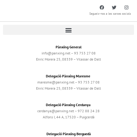
Segueix-nos a les xarxes socials
Pànxing General
info@panxing.net – 93 753 27 08
Enric Morera 25, 08339 – Vilassar de Dalt
Delegació Pànxing Maresme
maresme@panxing.net – 93 753 27 08
Enric Morera 25, 08339 – Vilassar de Dalt
Delegació Pànxing Cerdanya
cerdanya@panxing.net – 972 88 24 28
Alfons I, 44 A, 17520 – Puigcerdà
Delegació Pànxing Berguedà