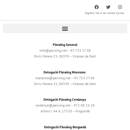
Segueix-nos a les xarxes socials
Pànxing General
info@panxing.net – 93 753 27 08
Enric Morera 25, 08339 – Vilassar de Dalt
Delegació Pànxing Maresme
maresme@panxing.net – 93 753 27 08
Enric Morera 25, 08339 – Vilassar de Dalt
Delegació Pànxing Cerdanya
cerdanya@panxing.net – 972 88 24 28
Alfons I, 44 A, 17520 – Puigcerdà
Delegació Pànxing Berguedà