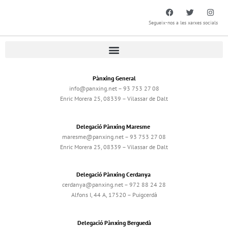
Segueix-nos a les xarxes socials
Pànxing General
info@panxing.net – 93 753 27 08
Enric Morera 25, 08339 – Vilassar de Dalt
Delegació Pànxing Maresme
maresme@panxing.net – 93 753 27 08
Enric Morera 25, 08339 – Vilassar de Dalt
Delegació Pànxing Cerdanya
cerdanya@panxing.net – 972 88 24 28
Alfons I, 44 A, 17520 – Puigcerdà
Delegació Pànxing Berguedà