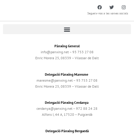
Segueix-nos a les xarxes socials
Pànxing General
info@panxing.net – 93 753 27 08
Enric Morera 25, 08339 – Vilassar de Dalt
Delegació Pànxing Maresme
maresme@panxing.net – 93 753 27 08
Enric Morera 25, 08339 – Vilassar de Dalt
Delegació Pànxing Cerdanya
cerdanya@panxing.net – 972 88 24 28
Alfons I, 44 A, 17520 – Puigcerdà
Delegació Pànxing Berguedà