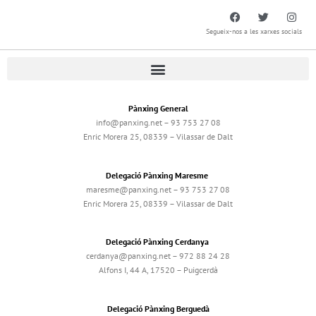
Segueix-nos a les xarxes socials
Pànxing General
info@panxing.net – 93 753 27 08
Enric Morera 25, 08339 – Vilassar de Dalt
Delegació Pànxing Maresme
maresme@panxing.net – 93 753 27 08
Enric Morera 25, 08339 – Vilassar de Dalt
Delegació Pànxing Cerdanya
cerdanya@panxing.net – 972 88 24 28
Alfons I, 44 A, 17520 – Puigcerdà
Delegació Pànxing Berguedà