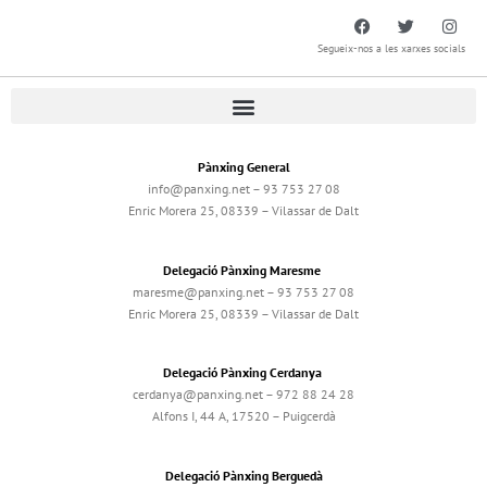
Segueix-nos a les xarxes socials
Pànxing General
info@panxing.net – 93 753 27 08
Enric Morera 25, 08339 – Vilassar de Dalt
Delegació Pànxing Maresme
maresme@panxing.net – 93 753 27 08
Enric Morera 25, 08339 – Vilassar de Dalt
Delegació Pànxing Cerdanya
cerdanya@panxing.net – 972 88 24 28
Alfons I, 44 A, 17520 – Puigcerdà
Delegació Pànxing Berguedà