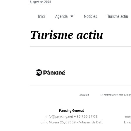
8, agost del 2026
Inici
Agenda
Notícies
Turisme actiu
Turisme actiu
Anúncia’t
Els nostres serveis com a emp
Pànxing General
info@panxing.net – 93 753 27 08
mar
Enric Morera 25, 08339 – Vilassar de Dalt
Enri