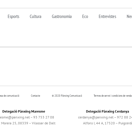
Esports
Cultura
Gastronomia
Eco
Entrevistes
Nen
resa de comunicació
Contacte
© 2020 Pànxing Comunicacó
Termes de servei i condicions de venda
Delegació Pànxing Maresme
Delegació Pànxing Cerdanya
esme@panxing.net – 93 753 27 08
cerdanya@panxing.net – 972 88 2
c Morera 25, 08339 – Vilassar de Dalt
Alfons I, 44 A, 17520 – Puigcerd