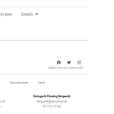
s i joves
Consells
Segueix-nos a les xarxes socials
Pólitica de privacitat
Cookies
Delegació Pànxing Berguedà
4 28
bergueda@panxing.net
à
93 753 27 08