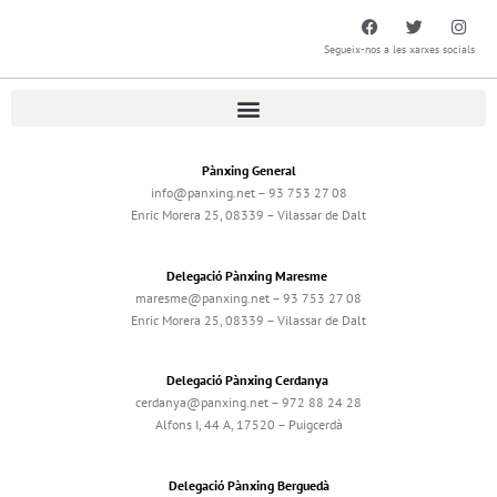
Segueix-nos a les xarxes socials
Pànxing General
info@panxing.net – 93 753 27 08
Enric Morera 25, 08339 – Vilassar de Dalt
Delegació Pànxing Maresme
maresme@panxing.net – 93 753 27 08
Enric Morera 25, 08339 – Vilassar de Dalt
Delegació Pànxing Cerdanya
cerdanya@panxing.net – 972 88 24 28
Alfons I, 44 A, 17520 – Puigcerdà
Delegació Pànxing Berguedà