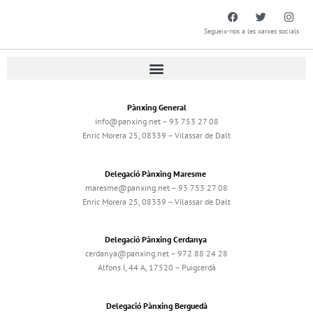
Segueix-nos a les xarxes socials
Pànxing General
info@panxing.net – 93 753 27 08
Enric Morera 25, 08339 – Vilassar de Dalt
Delegació Pànxing Maresme
maresme@panxing.net – 93 753 27 08
Enric Morera 25, 08339 – Vilassar de Dalt
Delegació Pànxing Cerdanya
cerdanya@panxing.net – 972 88 24 28
Alfons I, 44 A, 17520 – Puigcerdà
Delegació Pànxing Berguedà