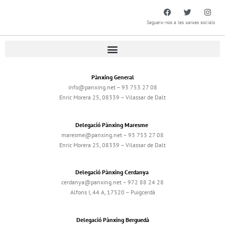
Segueix-nos a les xarxes socials
Pànxing General
info@panxing.net – 93 753 27 08
Enric Morera 25, 08339 – Vilassar de Dalt
Delegació Pànxing Maresme
maresme@panxing.net – 93 753 27 08
Enric Morera 25, 08339 – Vilassar de Dalt
Delegació Pànxing Cerdanya
cerdanya@panxing.net – 972 88 24 28
Alfons I, 44 A, 17520 – Puigcerdà
Delegació Pànxing Berguedà