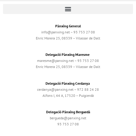
Pànxing General
info@panxing.net – 93 753 27 08
Enric Morera 25, 08339 – Vilassar de Dalt
Delegació Pànxing Maresme
maresme@panxing.net – 93 753 27 08
Enric Morera 25, 08339 – Vilassar de Dalt
Delegació Pànxing Cerdanya
cerdanya@panxing.net – 972 88 24 28
Alfons I, 44 A, 17520 – Puigcerdà
Delegació Pànxing Berguedà
bergueda@panxing.net
93 753 27 08