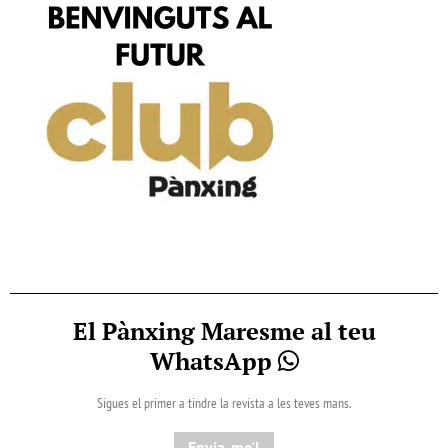
El Pànxing Maresme al teu
WhatsApp
Sigues el primer a tindre la revista a les teves mans.
Envia-me'l