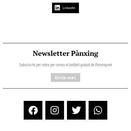
LinkedIn
Newsletter Pànxing
Subscriu-te per rebre per correu el butlletí gratuït de Pànxing.net​
Envia-me'l