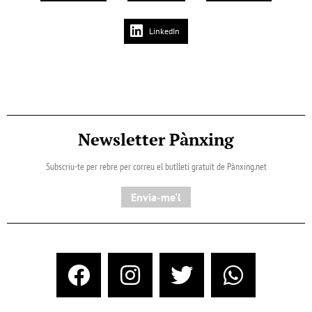
LinkedIn
Newsletter Pànxing
Subscriu-te per rebre per correu el butlletí gratuït de Pànxing.net​
Envia-me'l