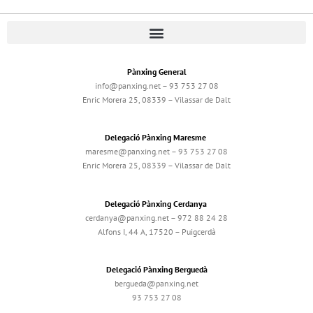
Pànxing General
info@panxing.net – 93 753 27 08
Enric Morera 25, 08339 – Vilassar de Dalt
Delegació Pànxing Maresme
maresme@panxing.net – 93 753 27 08
Enric Morera 25, 08339 – Vilassar de Dalt
Delegació Pànxing Cerdanya
cerdanya@panxing.net – 972 88 24 28
Alfons I, 44 A, 17520 – Puigcerdà
Delegació Pànxing Berguedà
bergueda@panxing.net
93 753 27 08