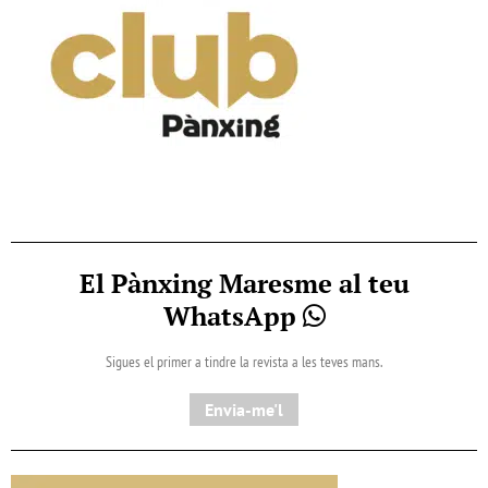
El Pànxing Maresme al teu
WhatsApp
Sigues el primer a tindre la revista a les teves mans.
Envia-me'l