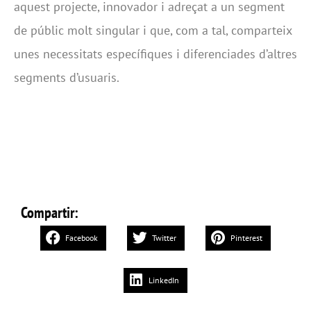
aquest projecte, innovador i adreçat a un segment
de públic molt singular i que, com a tal, comparteix
unes necessitats específiques i diferenciades d’altres
segments d’usuaris.
Compartir:
Facebook
Twitter
Pinterest
LinkedIn