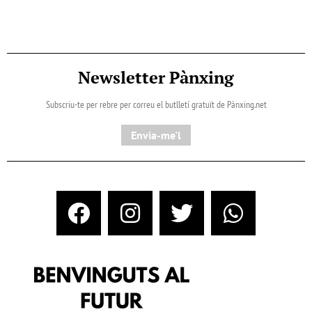
Newsletter Pànxing
Subscriu-te per rebre per correu el butlletí gratuït de Pànxing.net​
Envia-me'l