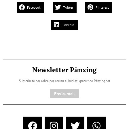
Facebook
Twitter
Pinterest
LinkedIn
Newsletter Pànxing
Subscriu-te per rebre per correu el butlletí gratuït de Pànxing.net​
Envia-me'l