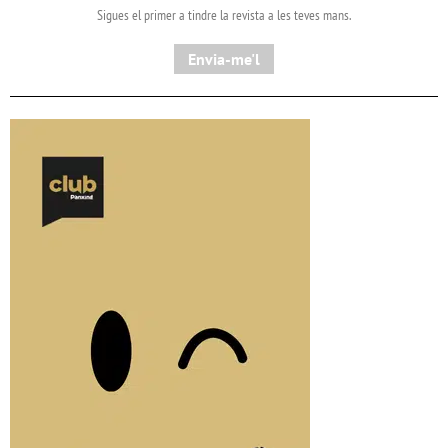
Sigues el primer a tindre la revista a les teves mans.
Envia-me'l