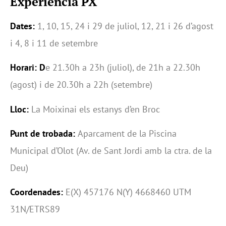
Experiència PX
Dates:
1, 10, 15, 24 i 29 de juliol, 12, 21 i 26 d’agost
i 4, 8 i 11 de setembre
Horari: D
e 21.30h a 23h (juliol), de 21h a 22.30h
(agost) i de 20.30h a 22h (setembre)
Lloc:
La Moixinai els estanys d’en Broc
Punt de trobada:
Aparcament de la Piscina
Municipal d’Olot (Av. de Sant Jordi amb la ctra. de la
Deu)
Coordenades:
E(X) 457176 N(Y) 4668460 UTM
31N/ETRS89