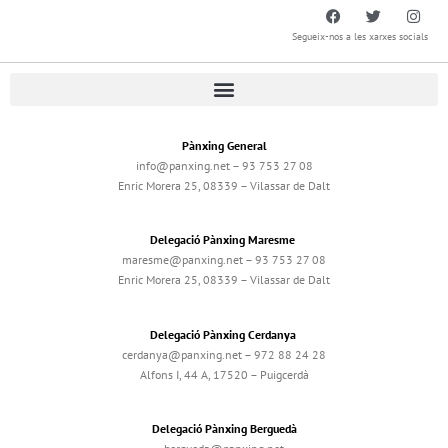
Segueix-nos a les xarxes socials
Pànxing General
info@panxing.net – 93 753 27 08
Enric Morera 25, 08339 – Vilassar de Dalt
Delegació Pànxing Maresme
maresme@panxing.net – 93 753 27 08
Enric Morera 25, 08339 – Vilassar de Dalt
Delegació Pànxing Cerdanya
cerdanya@panxing.net – 972 88 24 28
Alfons I, 44 A, 17520 – Puigcerdà
Delegació Pànxing Berguedà