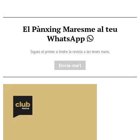
El Pànxing Maresme al teu
WhatsApp
Sigues el primer a tindre la revista a les teves mans.
Envia-me'l