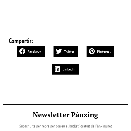
Compartir:
Facebook
Twitter
Pinterest
LinkedIn
Newsletter Pànxing
Subscriu-te per rebre per correu el butlletí gratuït de Pànxing.net​