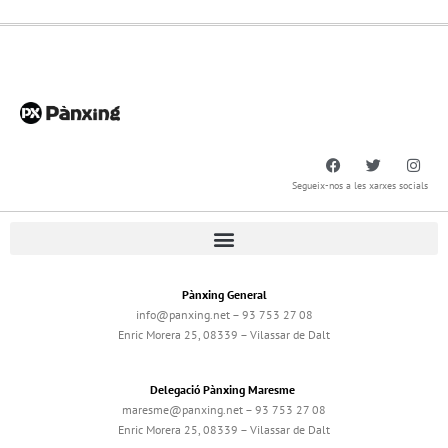
Segueix-nos a les xarxes socials
Pànxing General
info@panxing.net – 93 753 27 08
Enric Morera 25, 08339 – Vilassar de Dalt
Delegació Pànxing Maresme
maresme@panxing.net – 93 753 27 08
Enric Morera 25, 08339 – Vilassar de Dalt