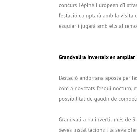
concurs Lépine Europeen d’Estrasb
l’estació comptarà amb la visita
esquiar i jugarà amb ells al remod
Grandvalira inverteix en ampliar i
L’estació andorrana aposta per l
com a novetats l’esquí nocturn, m
possibilitat de gaudir de competi
Grandvalira ha invertit més de 9 
seves instal·lacions i la seva o