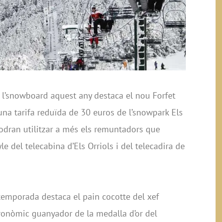
 l’snowboard aquest any destaca el nou Forfet
una tarifa reduïda de 30 euros de l’snowpark Els
podran utilitzar a més els remuntadors que
le del telecabina d’Els Orriols i del telecadira de
temporada destaca el pain cocotte del xef
tronòmic guanyador de la medalla d’or del