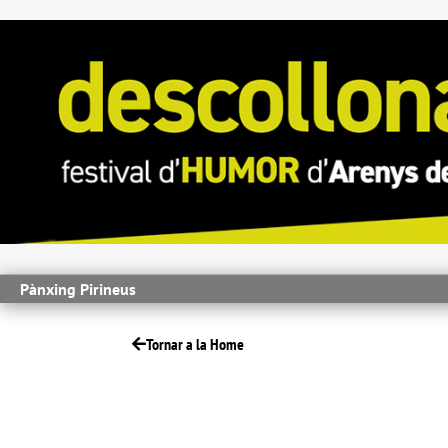
Pànxing Pirineus
Tornar a la Home