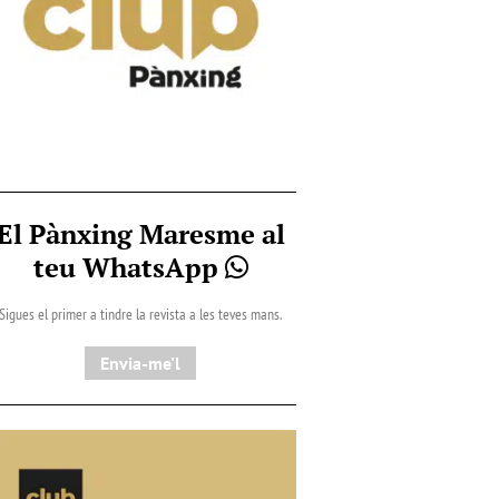
El Pànxing Maresme al
teu WhatsApp
Sigues el primer a tindre la revista a les teves mans.
Envia-me'l