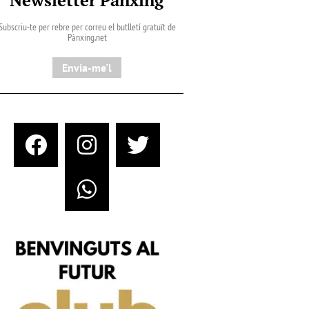
Subscriu-te per rebre per correu el butlletí gratuït de
Pànxing.net​
Envia-me'l