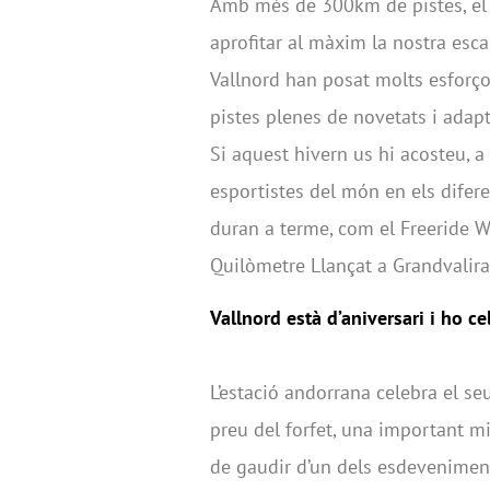
Amb més de 300km de pistes, el “P
aprofitar al màxim la nostra esca
Vallnord han posat molts esforços
pistes plenes de novetats i adapt
Si aquest hivern us hi acosteu, a
esportistes del món en els difer
duran a terme, com el Freeride W
Quilòmetre Llançat a Grandvalira
Vallnord està d’aniversari i ho c
L’estació andorrana celebra el s
preu del forfet, una important mil
de gaudir d’un dels esdevenimen