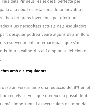
aís dels Pirineus” és el destí perfecte per
pada a la neu. Les estacions de Grandvalira i
 i han fet grans inversions per oferir unes
ades a les necessitats actuals dels esquiadors.
 part d’esquiar podreu veure alguns dels millors
ents esdeveniments internacionals que s’hi
orls Tour a Vallnord o el Campionat del Món de
.
elebra amb els esquiadors
eu desè aniversari amb una reducció del 8% en el
lora en els serveis que ofereix i la possibilitat
ts més importants i espectaculars del món del