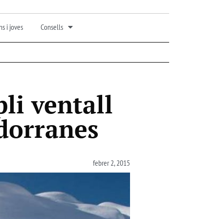
s i joves
Consells
li ventall
ndorranes
febrer 2, 2015