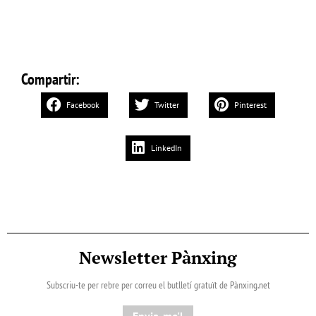
Compartir:
Facebook
Twitter
Pinterest
LinkedIn
Newsletter Pànxing
Subscriu-te per rebre per correu el butlletí gratuït de Pànxing.net​
Envia-me'l