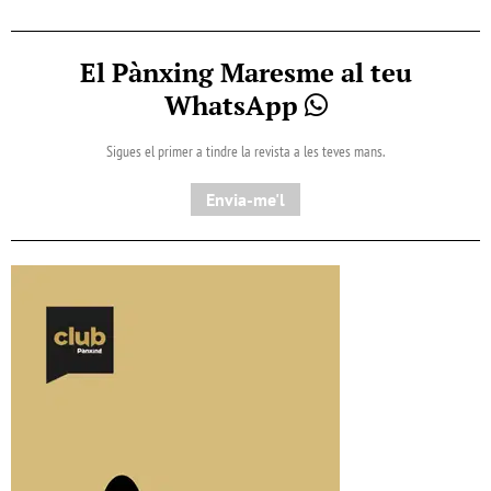
El Pànxing Maresme al teu
WhatsApp
Sigues el primer a tindre la revista a les teves mans.
Envia-me'l