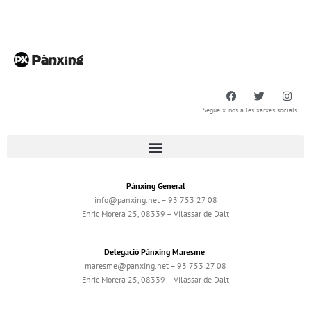
Segueix-nos a les xarxes socials
Pànxing General
info@panxing.net – 93 753 27 08
Enric Morera 25, 08339 – Vilassar de Dalt
Delegació Pànxing Maresme
maresme@panxing.net – 93 753 27 08
Enric Morera 25, 08339 – Vilassar de Dalt