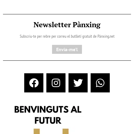
Newsletter Pànxing
Subscriu-te per rebre per correu el butlletí gratuït de Pànxing.net​
Envia-me'l