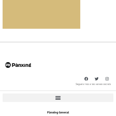
Segueix-nos a les xarxes socials
Pànxing General