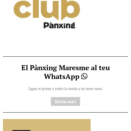
El Pànxing Maresme al teu
WhatsApp
Sigues el primer a tindre la revista a les teves mans.
Envia-me'l