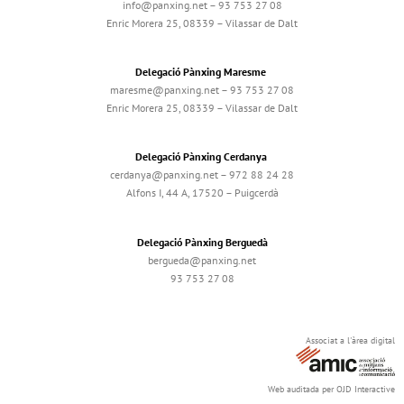
info@panxing.net – 93 753 27 08
Enric Morera 25, 08339 – Vilassar de Dalt
Delegació Pànxing Maresme
maresme@panxing.net – 93 753 27 08
Enric Morera 25, 08339 – Vilassar de Dalt
Delegació Pànxing Cerdanya
cerdanya@panxing.net – 972 88 24 28
Alfons I, 44 A, 17520 – Puigcerdà
Delegació Pànxing Berguedà
bergueda@panxing.net
93 753 27 08
Associat a l'àrea digital
Web auditada per OJD Interactive