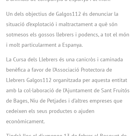
Un dels objectius de Galgos112 és denunciar la
situació d’explotació i maltractament a què són
sotmesos els gossos llebrers i podencs, a tot el món
i molt particularment a Espanya.
La Cursa dels Llebrers és una canicròs i caminada
benèfica a favor de l’Associació Protectora de
Llebrers Galgos112 organitzada per aquesta entitat
amb la col·laboració de l’Ajuntament de Sant Fruitós
de Bages, Niu de Petjades i d’altres empreses que
cedeixen els seus productes o ajuden
econòmicament.
Tindrà lloc el diumenge 13 de febrer al Bosquet de