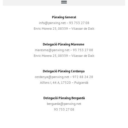
Pànxing General
info@panxing.net – 93 753 27 08
Enric Morera 25, 08339 – Vilassar de Dalt
Delegació Pànxing Maresme
maresme@panxing.net – 93 753 27 08
Enric Morera 25, 08339 – Vilassar de Dalt
Delegació Pànxing Cerdanya
cerdanya@panxing.net – 972 88 24 28
Alfons I, 44 A, 17520 – Puigcerdà
Delegació Pànxing Berguedà
bergueda@panxing.net
93 753 27 08