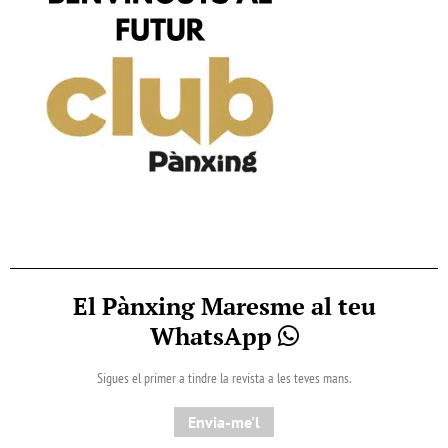
El Pànxing Maresme al teu
WhatsApp
Sigues el primer a tindre la revista a les teves mans.
Envia-me'l