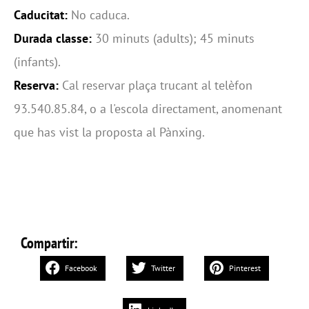
Caducitat:
No caduca.
Durada classe:
30 minuts (adults); 45 minuts
(infants).
Reserva:
Cal reservar plaça trucant al telèfon
93.540.85.84, o a l'escola directament, anomenant
que has vist la proposta al Pànxing.
Compartir:
Facebook
Twitter
Pinterest