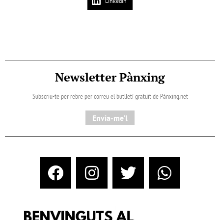
LinkedIn
Newsletter Pànxing
Subscriu-te per rebre per correu el butlletí gratuït de Pànxing.net​
Envia-me'l