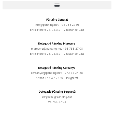
Pànxing General
info@panxing.net – 93 753 27 08
Enric Morera 25, 08339 – Vilassar de Dalt
Delegació Pànxing Maresme
maresme@panxing.net – 93 753 27 08
Enric Morera 25, 08339 – Vilassar de Dalt
Delegació Pànxing Cerdanya
cerdanya@panxing.net – 972 88 24 28
Alfons I, 44 A, 17520 – Puigcerdà
Delegació Pànxing Berguedà
bergueda@panxing.net
93 753 27 08