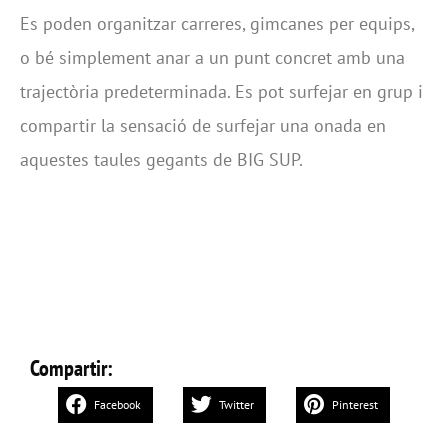
Es poden organitzar carreres, gimcanes per equips,
o bé simplement anar a un punt concret amb una
trajectòria predeterminada. Es pot surfejar en grup i
compartir la sensació de surfejar una onada en
aquestes taules gegants de BIG SUP.
Compartir:
Facebook
Twitter
Pinterest