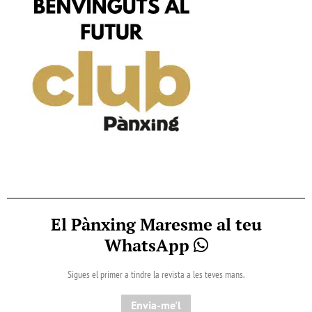
El Pànxing Maresme al teu
WhatsApp
Sigues el primer a tindre la revista a les teves mans.
Envia-me'l