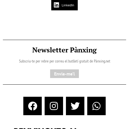
LinkedIn
Newsletter Pànxing
Subscriu-te per rebre per correu el butlletí gratuït de Pànxing.net​
Envia-me'l