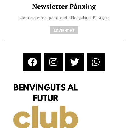
Newsletter Pànxing
Subscriu-te per rebre per correu el butlletí gratuït de Pànxing.net​
Envia-me'l