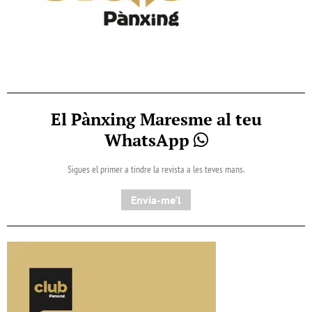
El Pànxing Maresme al teu
WhatsApp
Sigues el primer a tindre la revista a les teves mans.
Envia-me'l