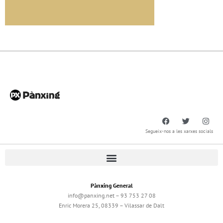
Segueix-nos a les xarxes socials
Pànxing General
info@panxing.net – 93 753 27 08
Enric Morera 25, 08339 – Vilassar de Dalt