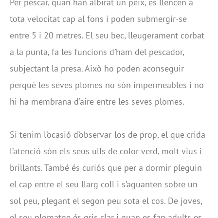
Per pescar, quan han albirat un peix, es llencen a
tota velocitat cap al fons i poden submergir-se
entre 5 i 20 metres. El seu bec, lleugerament corbat
a la punta, fa les funcions d’ham del pescador,
subjectant la presa. Això ho poden aconseguir
perquè les seves plomes no són impermeables i no
hi ha membrana d’aire entre les seves plomes.
Si tenim l’ocasió d’observar-los de prop, el que crida
l’atenció són els seus ulls de color verd, molt vius i
brillants. També és curiós que per a dormir pleguin
el cap entre el seu llarg coll i s’aguanten sobre un
sol peu, plegant el segon peu sota el cos. De joves,
el seu plomatge és gris clar i quan es fan adults es