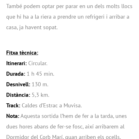
També podem optar per parar en un dels molts llocs
que hi ha a la riera a prendre un refrigeri i arribar a
casa, ja havent sopat.
Fitxa tècnica:
Itinerari:
Circular.
Durada:
1 h 45 min.
Desnivell:
130 m.
Distància:
5,3 km.
Track:
Caldes d’Estrac a Muvisa.
Nota:
Aquesta sortida l’hem de fer a la tarda, unes
dues hores abans de fer-se fosc, així arribarem al
Dormidor del Corb Marí, quan arriben els ocells.