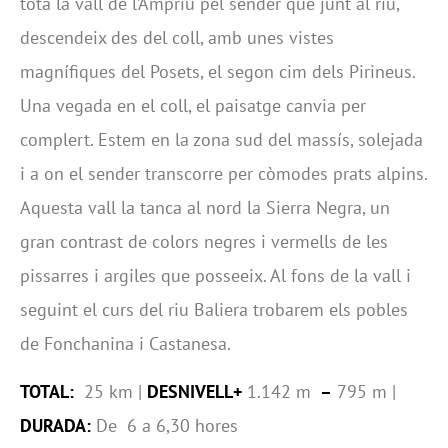
tota la vall de l’Ampriu pel sender que junt al riu,
descendeix des del coll, amb unes vistes
magnífiques del Posets, el segon cim dels Pirineus.
Una vegada en el coll, el paisatge canvia per
complert. Estem en la zona sud del massís, solejada
i a on el sender transcorre per còmodes prats alpins.
Aquesta vall la tanca al nord la Sierra Negra, un
gran contrast de colors negres i vermells de les
pissarres i argiles que posseeix. Al fons de la vall i
seguint el curs del riu Baliera trobarem els pobles
de Fonchanina i Castanesa.
TOTAL:
25 km |
DESNIVELL+
1.142 m
–
795 m |
DURADA:
De 6 a 6,30 hores