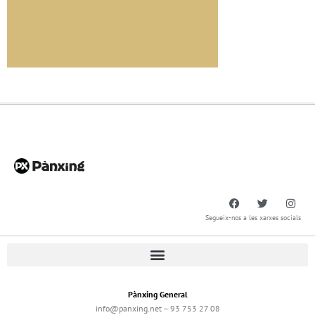
Segueix-nos a les xarxes socials
Pànxing General
info@panxing.net – 93 753 27 08