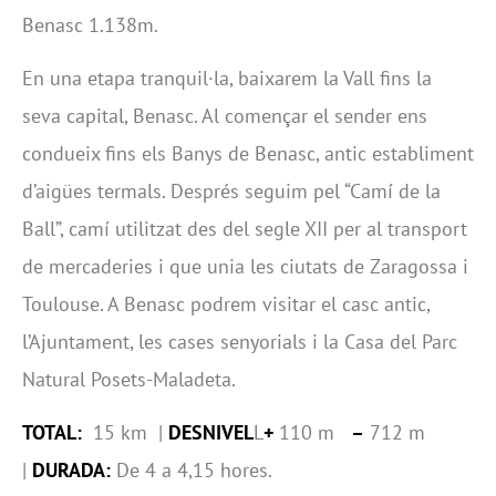
Benasc 1.138m.
En una etapa tranquil·la, baixarem la Vall fins la
seva capital, Benasc. Al començar el sender ens
condueix fins els Banys de Benasc, antic establiment
d’aigües termals. Després seguim pel “Camí de la
Ball”, camí utilitzat des del segle XII per al transport
de mercaderies i que unia les ciutats de Zaragossa i
Toulouse. A Benasc podrem visitar el casc antic,
l’Ajuntament, les cases senyorials i la Casa del Parc
Natural Posets-Maladeta.
TOTAL:
15 km |
DESNIVEL
L
+
110 m
–
712 m
|
DURADA:
De 4 a 4,15 hores.