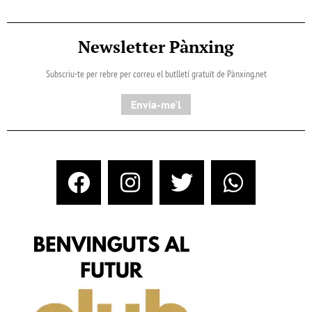
Newsletter Pànxing
Subscriu-te per rebre per correu el butlletí gratuït de Pànxing.net​
Envia-me'l