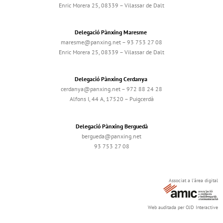
Enric Morera 25, 08339 – Vilassar de Dalt
Delegació Pànxing Maresme
maresme@panxing.net – 93 753 27 08
Enric Morera 25, 08339 – Vilassar de Dalt
Delegació Pànxing Cerdanya
cerdanya@panxing.net – 972 88 24 28
Alfons I, 44 A, 17520 – Puigcerdà
Delegació Pànxing Berguedà
bergueda@panxing.net
93 753 27 08
Associat a l'àrea digital
Web auditada per OJD Interactive