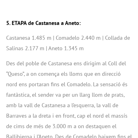
5. ETAPA de Castanesa a Aneto:
Castanesa 1.485 m | Comadelo 2.440 m | Collada de
Salinas 2.177 m | Aneto 1.345 m
Des del poble de Castanesa ens dirigim al Coll del
“Queso”, a on comença els lloms que en direcció
nord ens portaran fins el Comadelo. La sensació és
fantàstica, el sender va per un llarg llom de prats,
amb la vall de Castanesa a l’esquerra, la vall de
Barraves a la dreta i en front, cap el nord el massís
de cims de més de 3.000 m a on destaquen el
Ballibierna i l’Aneto. Des de Comadelo baixem fins el