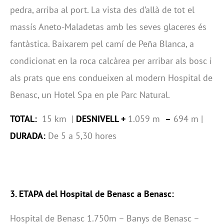
pedra, arriba al port. La vista des d’allà de tot el
massís Aneto-Maladetas amb les seves glaceres és
fantàstica. Baixarem pel camí de Peña Blanca, a
condicionat en la roca calcàrea per arribar als bosc i
als prats que ens condueixen al modern Hospital de
Benasc, un Hotel Spa en ple Parc Natural.
TOTAL:
15 km |
DESNIVELL +
1.059 m
–
694 m |
DURADA:
De 5 a 5,30 hores
3. ETAPA del Hospital de Benasc a Benasc:
Hospital de Benasc 1.750m – Banys de Benasc –