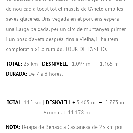
de nou cap a l’oest tot el massís de l’Aneto amb les
seves glaceres. Una vegada en el port ens espera
una llarga baixada, per un circ de muntanyes primer
i un bosc d’avets després, fins a Vielha, i haurem
completat així la ruta del TOUR DE L’ANETO.
TOTAL:
23 km |
DESNIVELL+
1.097 m
–
1.465 m |
DURADA:
De 7 a 8 hores.
TOTAL:
115 km |
DESNVIELL +
5.405 m
–
5.773 m |
Acumulat: 11.178 m
NOTA:
L’etapa de Benasc a Castanesa de 25 km pot