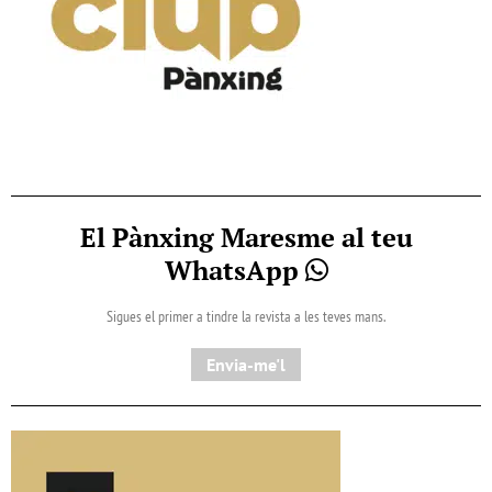
El Pànxing Maresme al teu
WhatsApp
Sigues el primer a tindre la revista a les teves mans.
Envia-me'l