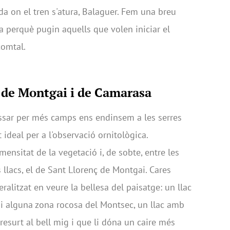
da on el tren s'atura, Balaguer. Fem una breu
a perquè pugin aquells que volen iniciar el
 comtal.
ç de Montgai i de Camarasa
ssar per més camps ens endinsem a les serres
 ideal per a l'observació ornitològica.
ensitat de la vegetació i, de sobte, entre les
llacs, el de Sant Llorenç de Montgai. Cares
litzat en veure la bellesa del paisatge: un llac
s i alguna zona rocosa del Montsec, un llac amb
esurt al bell mig i que li dóna un caire més