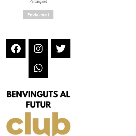
Pànxing.net​
Envia-me'l