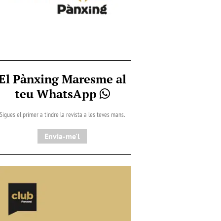
El Pànxing Maresme al
teu WhatsApp
Sigues el primer a tindre la revista a les teves mans.
Envia-me'l