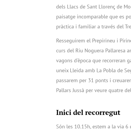
dels Llacs de Sant Llorenç de Mo
paisatge incomparable que es po
pràctica i familiar a través del Tr
Resseguirem el Prepirineu i Piri
curs del Riu Noguera Pallaresa a
vagons d'època que recorreran ga
uneix Lleida amb La Pobla de Se
passarem per 31 ponts i creuarem
Pallars Jussà per veure quatre de
Inici del recorregut
Són les 10.15h, estem a la via 6 d