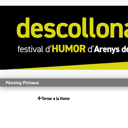
Pànxing Pirineus
Tornar a la Home