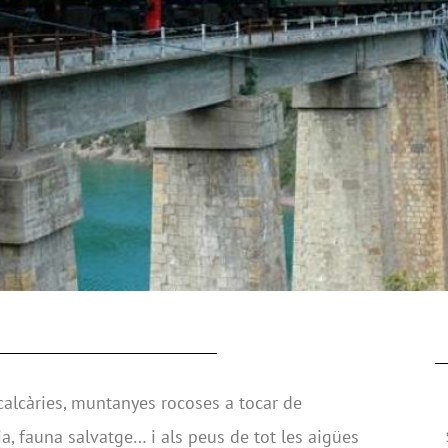
calcàries, muntanyes rocoses a tocar de
a, fauna salvatge… i als peus de tot les aigües