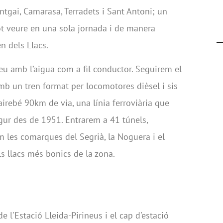
ntgai, Camarasa, Terradets i Sant Antoni; un
t veure en una sola jornada i de manera
en dels Llacs.
neu amb l’aigua com a fil conductor. Seguirem el
mb un tren format per locomotores dièsel i sis
irebé 90km de via, una línia ferroviària que
gur des de 1951. Entrarem a 41 túnels,
 les comarques del Segrià, la Noguera i el
ls llacs més bonics de la zona.
e l'Estació Lleida-Pirineus i el cap d'estació