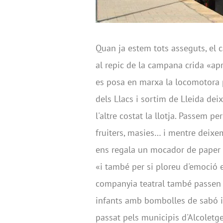
Quan ja estem tots asseguts, el c
al repic de la campana crida «a
es posa en marxa la locomotora 
dels Llacs i sortim de Lleida dei
l'altre costat la llotja. Passem p
fruiters, masies… i mentre deixem 
ens regala un mocador de paper 
«i també per si ploreu d'emoció e
companyia teatral també passen p
infants amb bombolles de sabó i 
passat pels municipis d'Alcoletge