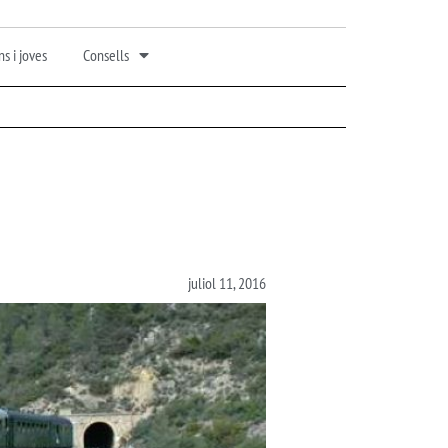
s i joves
Consells
juliol 11, 2016