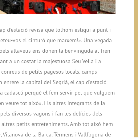
ap d'estació revisa que tothom estigui a punt i
preteu-vos el cinturó que marxem!». Una vegada
pels altaveus ens donen la benvinguda al Tren
xant a un costat la majestuosa Seu Vella i a
er conreus de petits pagesos locals, camps
enrere la capital del Segrià, el cap d'estació
a cadascú perquè el fem servir pel que vulguem
n veure tot això». Els altres integrants de la
els diversos vagons i fan les delícies dels
altres petits entreteniments. Amb tot això hem
, Vilanova de la Barca, Térmens i Vallfogona de