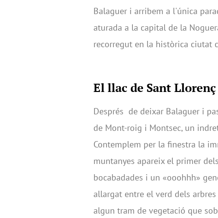
Balaguer i arribem a l'única para
aturada a la capital de la Noguer
recorregut en la històrica ciutat
El llac de Sant Lloren
Després de deixar Balaguer i pa
de Mont-roig i Montsec, un indret
Contemplem per la finestra la imm
muntanyes apareix el primer dels 
bocabadades i un «ooohhh» genera
allargat entre el verd dels arbre
algun tram de vegetació que sobr