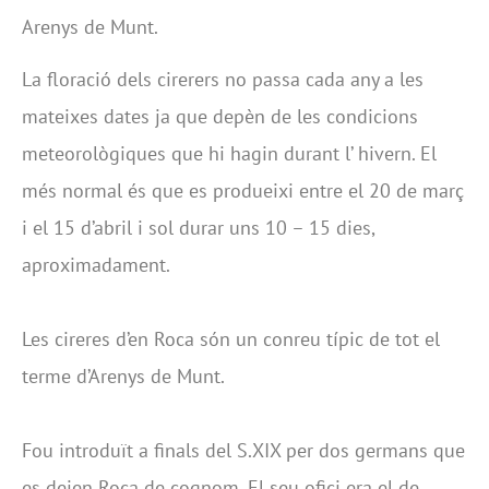
Arenys de Munt.
La floració dels cirerers no passa cada any a les
mateixes dates ja que depèn de les condicions
meteorològiques que hi hagin durant l’ hivern. El
més normal és que es produeixi entre el 20 de març
i el 15 d’abril i sol durar uns 10 – 15 dies,
aproximadament.
Les cireres d’en Roca són un conreu típic de tot el
terme d’Arenys de Munt.
Fou introduït a finals del S.XIX per dos germans que
es deien Roca de cognom. El seu ofici era el de