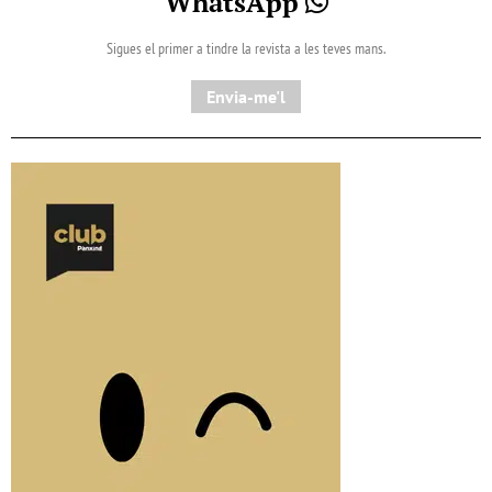
WhatsApp
Sigues el primer a tindre la revista a les teves mans.
Envia-me'l