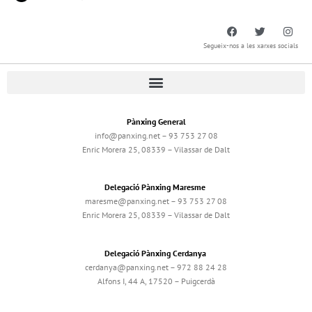
Segueix-nos a les xarxes socials
Pànxing General
info@panxing.net – 93 753 27 08
Enric Morera 25, 08339 – Vilassar de Dalt
Delegació Pànxing Maresme
maresme@panxing.net – 93 753 27 08
Enric Morera 25, 08339 – Vilassar de Dalt
Delegació Pànxing Cerdanya
cerdanya@panxing.net – 972 88 24 28
Alfons I, 44 A, 17520 – Puigcerdà