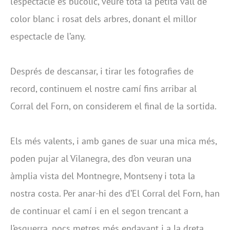
l’espectacle és bucòlic, veure tota la petita vall de
color blanc i rosat dels arbres, donant el millor
espectacle de l’any.
Després de descansar, i tirar les fotografies de
record, continuem el nostre camí fins arribar al
Corral del Forn, on considerem el final de la sortida.
Els més valents, i amb ganes de suar una mica més,
poden pujar al Vilanegra, des d’on veuran una
àmplia vista del Montnegre, Montseny i tota la
nostra costa. Per anar-hi des d’El Corral del Forn, han
de continuar el camí i en el segon trencant a
l’esquerra, pocs metres més endavant i a la dreta