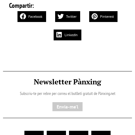
Compartir:
Facebook
Twitter
Pinterest
LinkedIn
Newsletter Pànxing
Subscriu-te per rebre per correu el butlletí gratuït de Pànxing.net​
Envia-me'l