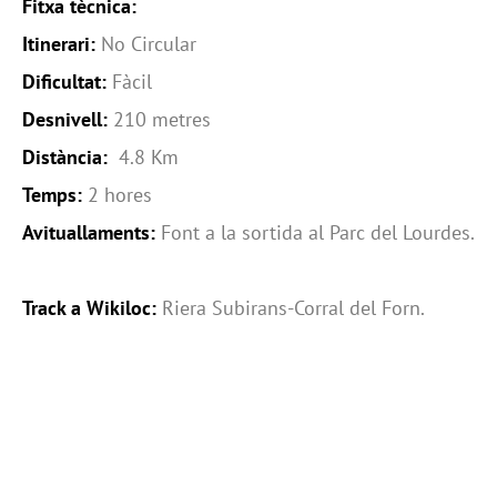
Fitxa tècnica:
Itinerari:
No Circular
Dificultat:
Fàcil
Desnivell:
210 metres
Distància:
4.8 Km
Temps:
2 hores
Avituallaments:
Font a la sortida al Parc del Lourdes.
Track a Wikiloc:
Riera Subirans-Corral del Forn.