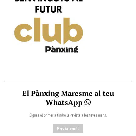
El Pànxing Maresme al teu
WhatsApp
Sigues el primer a tindre la revista a les teves mans.
Envia-me'l