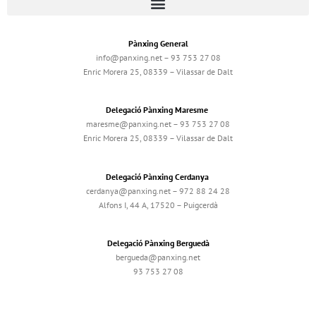
Pànxing General
info@panxing.net – 93 753 27 08
Enric Morera 25, 08339 – Vilassar de Dalt
Delegació Pànxing Maresme
maresme@panxing.net – 93 753 27 08
Enric Morera 25, 08339 – Vilassar de Dalt
Delegació Pànxing Cerdanya
cerdanya@panxing.net – 972 88 24 28
Alfons I, 44 A, 17520 – Puigcerdà
Delegació Pànxing Berguedà
bergueda@panxing.net
93 753 27 08