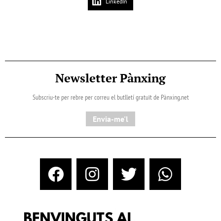
LinkedIn
Newsletter Pànxing
Subscriu-te per rebre per correu el butlletí gratuït de Pànxing.net​
Envia-me'l