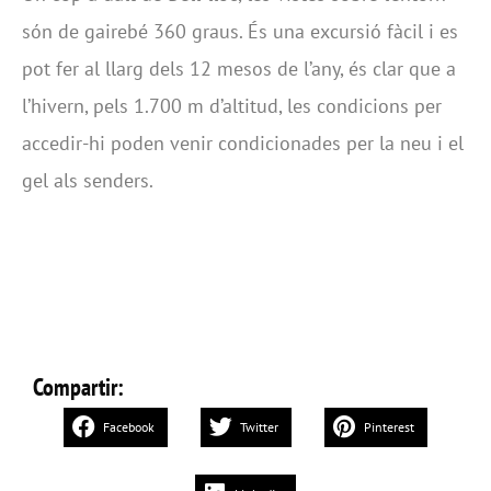
són de gairebé 360 graus. És una excursió fàcil i es
pot fer al llarg dels 12 mesos de l’any, és clar que a
l’hivern, pels 1.700 m d’altitud, les condicions per
accedir-hi poden venir condicionades per la neu i el
gel als senders.
Compartir:
Facebook
Twitter
Pinterest