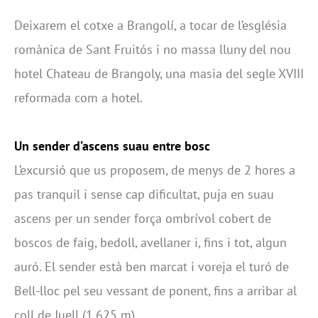
Deixarem el cotxe a Brangolí, a tocar de l’església
romànica de Sant Fruitós i no massa lluny del nou
hotel Chateau de Brangoly, una masia del segle XVIII
reformada com a hotel.
Un sender d’ascens suau entre bosc
L’excursió que us proposem, de menys de 2 hores a
pas tranquil i sense cap dificultat, puja en suau
ascens per un sender força ombrívol cobert de
boscos de faig, bedoll, avellaner i, fins i tot, algun
auró. El sender està ben marcat i voreja el turó de
Bell-lloc pel seu vessant de ponent, fins a arribar al
coll de Juell (1.625 m).