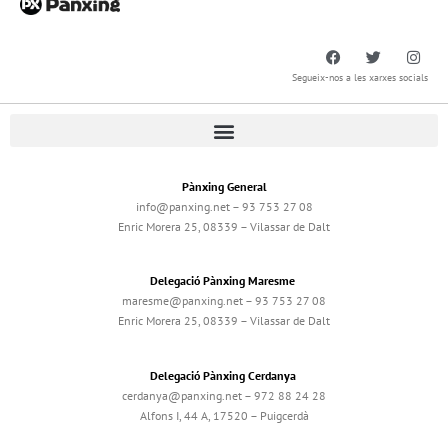
Segueix-nos a les xarxes socials
Pànxing General
info@panxing.net – 93 753 27 08
Enric Morera 25, 08339 – Vilassar de Dalt
Delegació Pànxing Maresme
maresme@panxing.net – 93 753 27 08
Enric Morera 25, 08339 – Vilassar de Dalt
Delegació Pànxing Cerdanya
cerdanya@panxing.net – 972 88 24 28
Alfons I, 44 A, 17520 – Puigcerdà