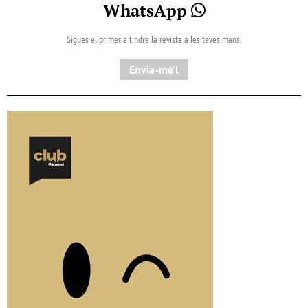
WhatsApp
Sigues el primer a tindre la revista a les teves mans.
Envia-me'l