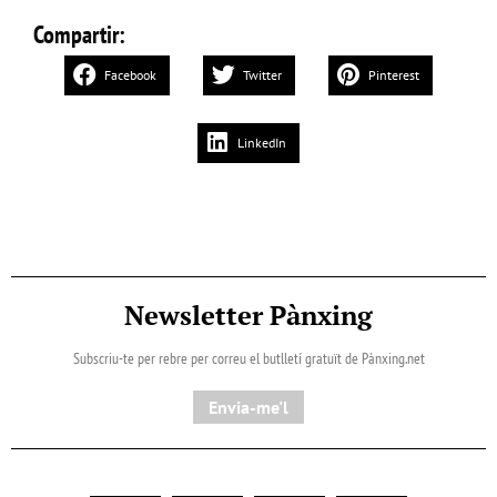
Compartir:
Facebook
Twitter
Pinterest
LinkedIn
Newsletter Pànxing
Subscriu-te per rebre per correu el butlletí gratuït de Pànxing.net​
Envia-me'l