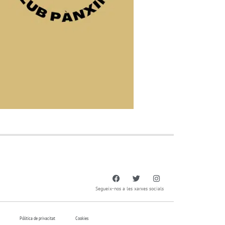
Segueix-nos a les xarxes socials
Pólitica de privacitat
Cookies