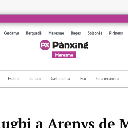
Cerdanya
Berguedà
Maresme
Bages
Solsonès
Pirineus
Maresme
Esports
Cultura
Gastronomia
Eco
Gina recomana
Rugbi a Arenys de 