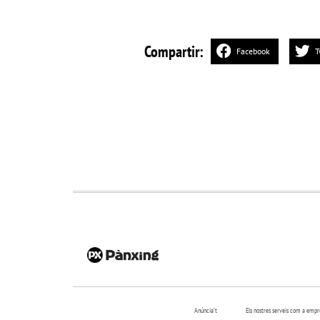
Compartir:
Facebook
T
Anúncia’t
Els nostres serveis com a emp