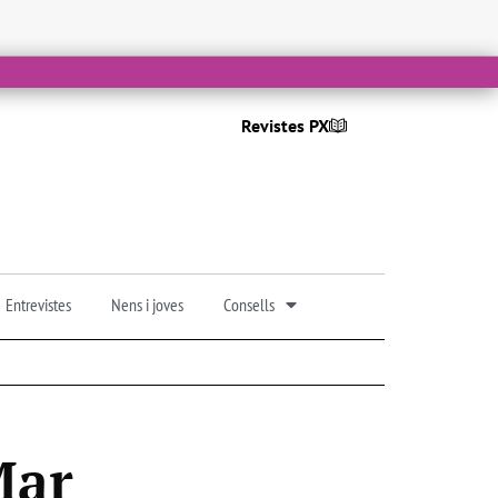
Revistes PX
Entrevistes
Nens i joves
Consells
Mar