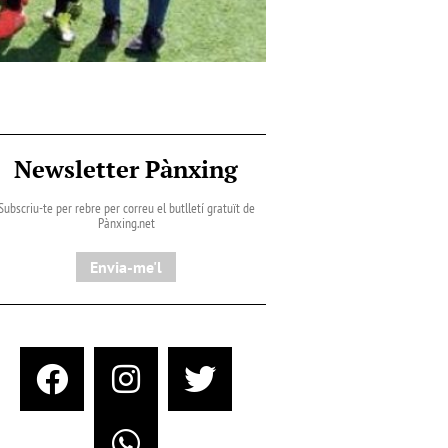
Newsletter Pànxing
Subscriu-te per rebre per correu el butlletí gratuït de
Pànxing.net​
Envia-me'l