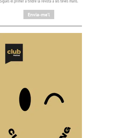
Sigues el primer a tindre la revista a les teves mans.
Envia-me'l