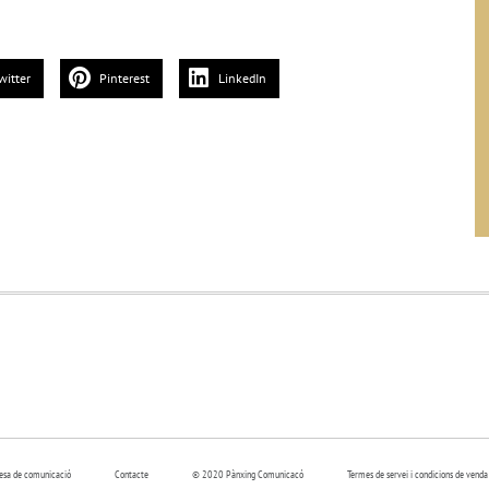
witter
Pinterest
LinkedIn
resa de comunicació
Contacte
© 2020 Pànxing Comunicacó
Termes de servei i condicions de venda