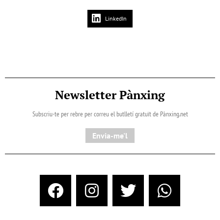
LinkedIn
Newsletter Pànxing
Subscriu-te per rebre per correu el butlletí gratuït de Pànxing.net​
Envia-me'l