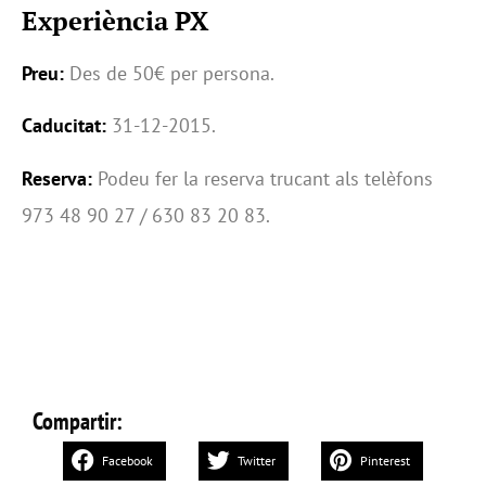
Experiència PX
Preu:
Des de 50€ per persona.
Caducitat:
31-12-2015.
Reserva:
Podeu fer la reserva trucant als telèfons
973 48 90 27 / 630 83 20 83.
Compartir:
Facebook
Twitter
Pinterest