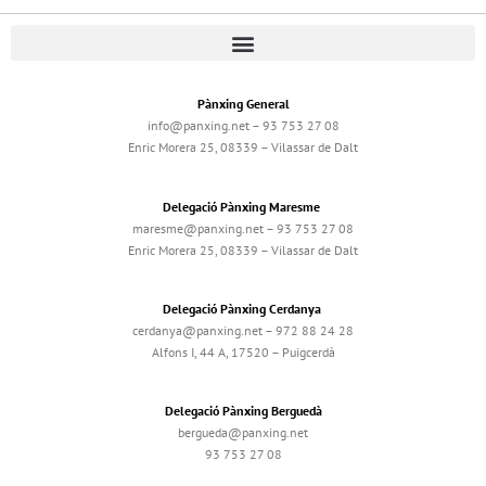
Pànxing General
info@panxing.net – 93 753 27 08
Enric Morera 25, 08339 – Vilassar de Dalt
Delegació Pànxing Maresme
maresme@panxing.net – 93 753 27 08
Enric Morera 25, 08339 – Vilassar de Dalt
Delegació Pànxing Cerdanya
cerdanya@panxing.net – 972 88 24 28
Alfons I, 44 A, 17520 – Puigcerdà
Delegació Pànxing Berguedà
bergueda@panxing.net
93 753 27 08