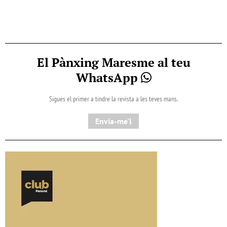
El Pànxing Maresme al teu
WhatsApp
Sigues el primer a tindre la revista a les teves mans.
Envia-me'l