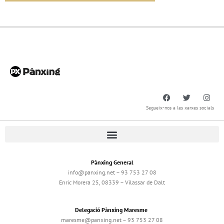
Segueix-nos a les xarxes socials
Pànxing General
info@panxing.net – 93 753 27 08
Enric Morera 25, 08339 – Vilassar de Dalt
Delegació Pànxing Maresme
maresme@panxing.net – 93 753 27 08