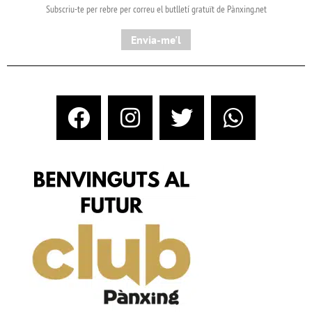
Subscriu-te per rebre per correu el butlletí gratuït de Pànxing.net​
Envia-me'l