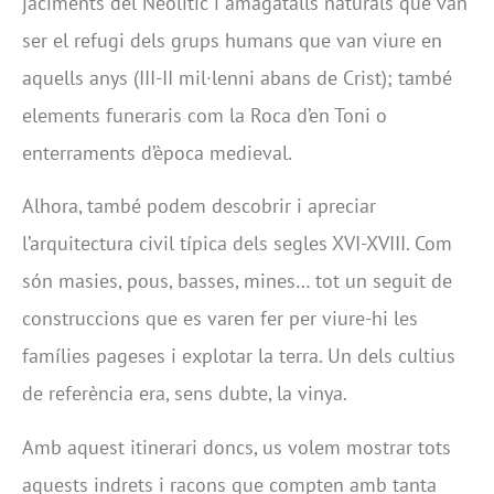
jaciments del Neolític i amagatalls naturals que van
ser el refugi dels grups humans que van viure en
aquells anys (III-II mil·lenni abans de Crist); també
elements funeraris com la Roca d’en Toni o
enterraments d’època medieval.
Alhora, també podem descobrir i apreciar
l’arquitectura civil típica dels segles XVI-XVIII. Com
són masies, pous, basses, mines… tot un seguit de
construccions que es varen fer per viure-hi les
famílies pageses i explotar la terra. Un dels cultius
de referència era, sens dubte, la vinya.
Amb aquest itinerari doncs, us volem mostrar tots
aquests indrets i racons que compten amb tanta