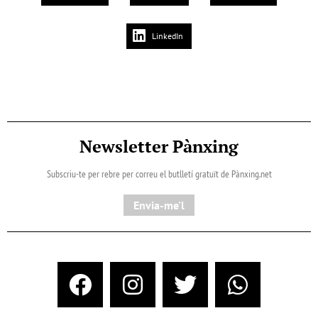
LinkedIn
Newsletter Pànxing
Subscriu-te per rebre per correu el butlletí gratuït de Pànxing.net​
Envia-me'l