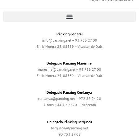
Segueix-nos a les xarxes socials
Pànxing General
info@panxing.net – 93 753 27 08
Enric Morera 25, 08339 – Vilassar de Dalt
Delegació Pànxing Maresme
maresme@panxing.net – 93 753 27 08
Enric Morera 25, 08339 – Vilassar de Dalt
Delegació Pànxing Cerdanya
cerdanya@panxing.net – 972 88 24 28
Alfons I, 44 A, 17520 – Puigcerdà
Delegació Pànxing Berguedà
bergueda@panxing.net
93 753 27 08