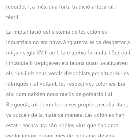
reduïdes i, a més, una forta tradició artesanal i
tèxtil.
La implantació del sistema de les colònies
industrials no era nova. Anglaterra es va despertar a
mitjan segle XVIII amb la mateixa fórmula, i Suècia i
Finlàndia li trepitjaven els talons quan localitzaven
els rius i els seus vorals despoblats per situar-hi les
fàbriques i, al voltant, les respectives colònies. Era
així com naixien nous nuclis de població i al
Berguedà, tot i tenir les seves pròpies peculiaritats,
va succeir de la mateixa manera. Les colònies han
estat i encara ara són pobles vius que han anat
evolucionant durant més de cent anys de vida.