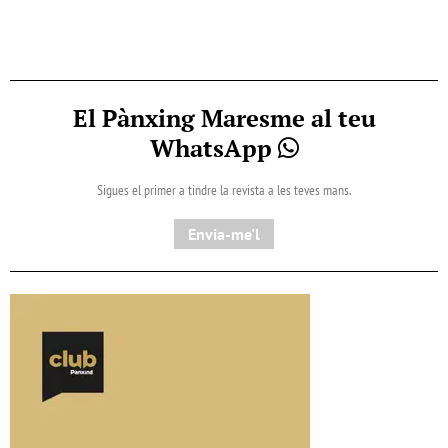
El Pànxing Maresme al teu
WhatsApp
Sigues el primer a tindre la revista a les teves mans.
Envia-me'l