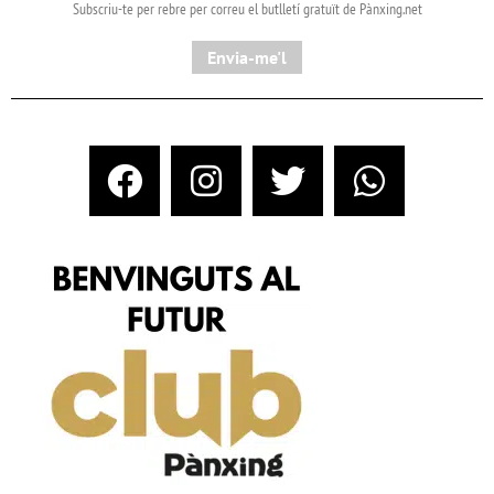
Subscriu-te per rebre per correu el butlletí gratuït de Pànxing.net​
Envia-me'l