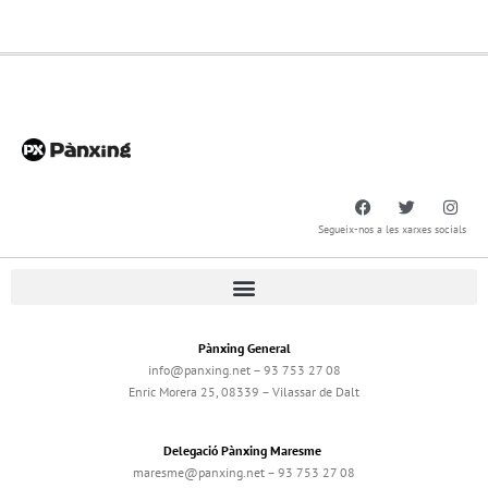
Segueix-nos a les xarxes socials
Pànxing General
info@panxing.net – 93 753 27 08
Enric Morera 25, 08339 – Vilassar de Dalt
Delegació Pànxing Maresme
maresme@panxing.net – 93 753 27 08