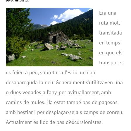
Borda de pastor.
Era una
ruta molt
transitada
en temps
en que els
transports
es feien a peu, sobretot a l’estiu, un cop
desapareguda la neu. Generalment s’utilitzaven una
o dues vegades a l’any, per avituallament, amb
camins de mules. Ha estat també pas de pagesos
amb bestiar i per desplaçar-se als camps de conreu.
Actualment és lloc de pas d’excursionistes.