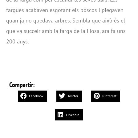
fargues acabaven esgotant els boscos i plegaven
quan ja no quedava arbres. Sembla que això és el
que va succeir amb la farga de la Llosa, ara fa uns
200 anys.
Compartir:
Facebook
Twitter
Pinterest
LinkedIn