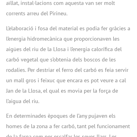
aïllat, instal·lacions com aquesta van ser molt
corrents arreu del Pirineu.
L’elaboració i fosa del material es podia fer gràcies a
l’energia hidromecànica que proporcionaven les
aigües del riu de la Llosa i l’energia calorífica del
carbó vegetal que s’obtenia dels boscos de les
rodalies. Per destriar el ferro del carbó es feia servir
un mall gros i feixuc que encara es pot veure a cal
Jan de la Llosa, el qual es movia per la força de
l’aigua del riu.
En determinades èpoques de l’any pujaven els
homes de la zona a fer carbó, tant pel funcionament
de la farga com per escalfar les seves llars. Les