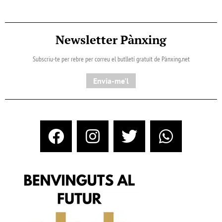
Newsletter Pànxing
Subscriu-te per rebre per correu el butlletí gratuït de Pànxing.net​
Envia-me'l