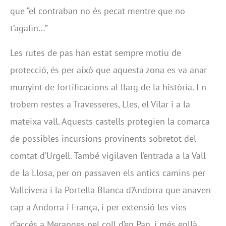
que “el contraban no és pecat mentre que no
t’agafin…”
Les rutes de pas han estat sempre motiu de
protecció, és per això que aquesta zona es va anar
munyint de fortificacions al llarg de la història. En
trobem restes a Travesseres, Lles, el Vilar i a la
mateixa vall. Aquests castells protegien la comarca
de possibles incursions provinents sobretot del
comtat d’Urgell. També vigilaven l’entrada a la Vall
de la Llosa, per on passaven els antics camins per
Vallcivera i la Portella Blanca d’Andorra que anaven
cap a Andorra i França, i per extensió les vies
d’accés a Meranges pel coll d’en Pan, i més enllà