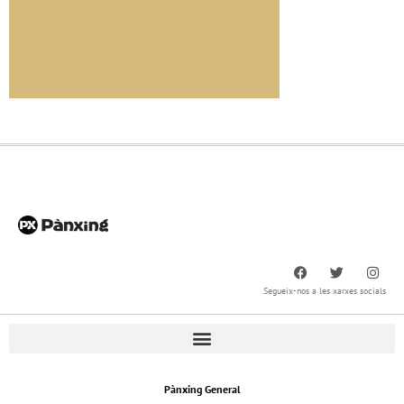
Segueix-nos a les xarxes socials
Pànxing General