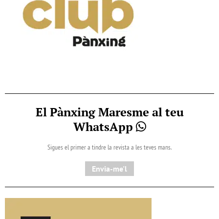
El Pànxing Maresme al teu
WhatsApp
Sigues el primer a tindre la revista a les teves mans.
Envia-me'l