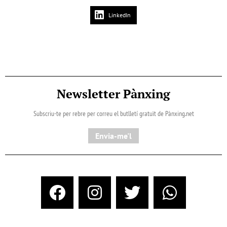
LinkedIn
Newsletter Pànxing
Subscriu-te per rebre per correu el butlletí gratuït de Pànxing.net​
Envia-me'l