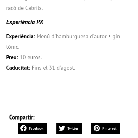
racó de Cabrils.
Experiència PX
Experiència:
Menú d'hamburguesa d'autor + gin
tònic.
Preu:
10 euros.
Caducitat:
Fins el 31 d'agost.
Compartir:
Facebook
Twitter
Pinterest