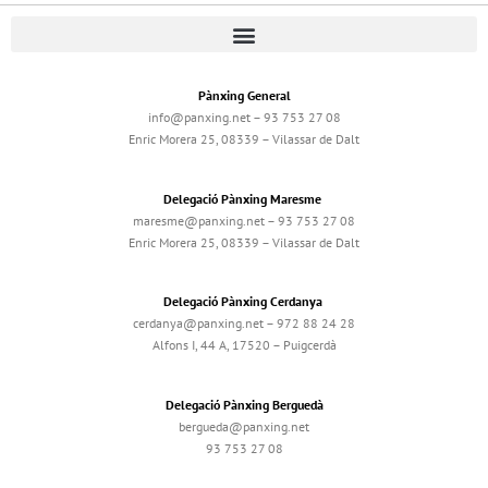
Pànxing General
info@panxing.net – 93 753 27 08
Enric Morera 25, 08339 – Vilassar de Dalt
Delegació Pànxing Maresme
maresme@panxing.net – 93 753 27 08
Enric Morera 25, 08339 – Vilassar de Dalt
Delegació Pànxing Cerdanya
cerdanya@panxing.net – 972 88 24 28
Alfons I, 44 A, 17520 – Puigcerdà
Delegació Pànxing Berguedà
bergueda@panxing.net
93 753 27 08