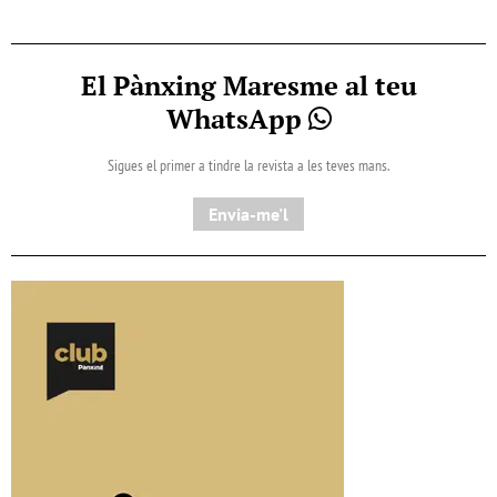
El Pànxing Maresme al teu
WhatsApp
Sigues el primer a tindre la revista a les teves mans.
Envia-me'l