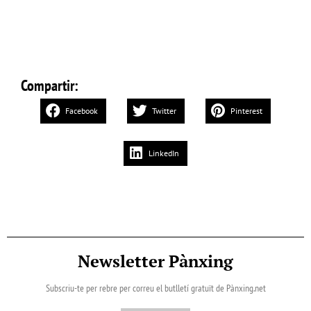
Compartir:
Facebook
Twitter
Pinterest
LinkedIn
Newsletter Pànxing
Subscriu-te per rebre per correu el butlletí gratuït de Pànxing.net​