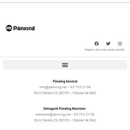
Segueix-nos a les xarxes socials
Pànxing General
info@panxing.net – 93 753 27 08
Enric Morera 25, 08339 – Vilassar de Dalt
Delegació Pànxing Maresme
maresme@panxing.net – 93 753 27 08
Enric Morera 25, 08339 – Vilassar de Dalt